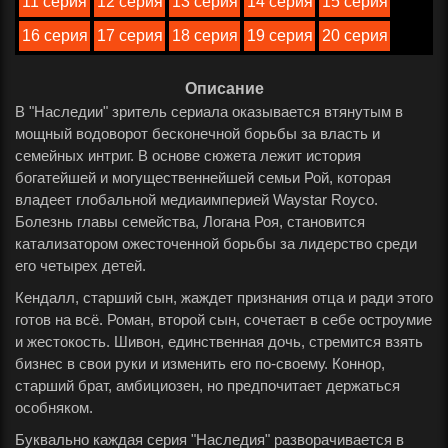
11 серия
12 серия
13 серия
14 серия
15 серия
16 серия
17 серия
18 серия
19 серия
20 серия
Описание
В "Наследии" зритель сериала оказывается втянутым в
мощный водоворот бесконечной борьбы за власть и
семейных интриг. В основе сюжета лежит история
богатейшей и могущественнейшей семьи Рой, которая
владеет глобальной медиаимперией Waystar Royco.
Болезнь главы семейства, Логана Роя, становится
катализатором ожесточенной борьбы за лидерство среди
его четырех детей.
Кендалл, старший сын, жаждет признания отца и ради этого
готов на всё. Роман, второй сын, сочетает в себе остроумие
и жестокость. Шивон, единственная дочь, стремится взять
бизнес в свои руки и изменить его по-своему. Коннор,
старший брат, амбициозен, но предпочитает держаться
особняком.
Буквально каждая серия "Наследия" разворачивается в