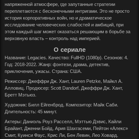
напряженной атмосфере, где запутанные стратегии
переплетаются с бесконечными интригами. Это не просто
история корпоративных войн, но и драматическое
исследование человеческих слабостей и амбиций, при
этом каждый шаг может оказаться решающим в борьбе за
верховную власть – контроль над империей.
О сериале
Название: Legacies. Качество: FullHD (1080p). Сезонов: 4.
Год: 2018-2022. Жанр: фэнтези, драма, детектив,
приключения, ужасы. Страна: США.
Режиссер: Джеффри Дж. Хант, Lauren Petzke, Майкл А.
Алловиц. Продюсер: Scott Dandorf, Джеффри Дж. Хант,
Бретт Мэтьюз.
Художник: Билл Ейгенброд. Композитор: Майк Саби.
Длительность: 45 минут.
Актеры: Даниэль Роуз Расселл, Мэттью Дэвис, Кайли
Брайант, Дженни Бойд, Ария Шахгасеми, Пейтон «Алекс»
Смит, Куинси Фаус, Крис Ли, Бен Левин, Лео Ховард.