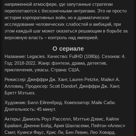
напряженной атмосфере, где запутанные стратегии
переплетаются с бесконечными интригами. Это не просто
история корпоративных войн, но и драматическое
исследование человеческих слабостей и амбиций, при
этом каждый шаг может оказаться решающим в борьбе за
верховную власть – контроль над империей.
О сериале
Название: Legacies. Качество: FullHD (1080p). Сезонов: 4.
Год: 2018-2022. Жанр: фэнтези, драма, детектив,
приключения, ужасы. Страна: США.
Режиссер: Джеффри Дж. Хант, Lauren Petzke, Майкл А.
Алловиц. Продюсер: Scott Dandorf, Джеффри Дж. Хант,
Бретт Мэтьюз.
Художник: Билл Ейгенброд. Композитор: Майк Саби.
Длительность: 45 минут.
Актеры: Даниэль Роуз Расселл, Мэттью Дэвис, Кайли
Брайант, Дженни Бойд, Ария Шахгасеми, Пейтон «Алекс»
Смит, Куинси Фаус, Крис Ли, Бен Левин, Лео Ховард.