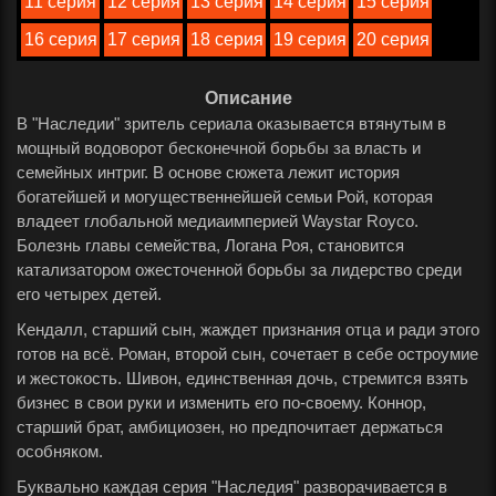
11 серия
12 серия
13 серия
14 серия
15 серия
16 серия
17 серия
18 серия
19 серия
20 серия
Описание
В "Наследии" зритель сериала оказывается втянутым в
мощный водоворот бесконечной борьбы за власть и
семейных интриг. В основе сюжета лежит история
богатейшей и могущественнейшей семьи Рой, которая
владеет глобальной медиаимперией Waystar Royco.
Болезнь главы семейства, Логана Роя, становится
катализатором ожесточенной борьбы за лидерство среди
его четырех детей.
Кендалл, старший сын, жаждет признания отца и ради этого
готов на всё. Роман, второй сын, сочетает в себе остроумие
и жестокость. Шивон, единственная дочь, стремится взять
бизнес в свои руки и изменить его по-своему. Коннор,
старший брат, амбициозен, но предпочитает держаться
особняком.
Буквально каждая серия "Наследия" разворачивается в