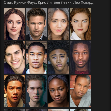
Смит, Куинси Фаус, Крис Ли, Бен Левин, Лео Ховард.