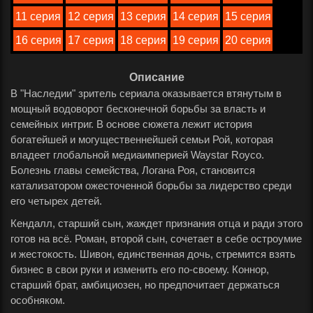
11 серия
12 серия
13 серия
14 серия
15 серия
16 серия
17 серия
18 серия
19 серия
20 серия
Описание
В "Наследии" зритель сериала оказывается втянутым в
мощный водоворот бесконечной борьбы за власть и
семейных интриг. В основе сюжета лежит история
богатейшей и могущественнейшей семьи Рой, которая
владеет глобальной медиаимперией Waystar Royco.
Болезнь главы семейства, Логана Роя, становится
катализатором ожесточенной борьбы за лидерство среди
его четырех детей.
Кендалл, старший сын, жаждет признания отца и ради этого
готов на всё. Роман, второй сын, сочетает в себе остроумие
и жестокость. Шивон, единственная дочь, стремится взять
бизнес в свои руки и изменить его по-своему. Коннор,
старший брат, амбициозен, но предпочитает держаться
особняком.