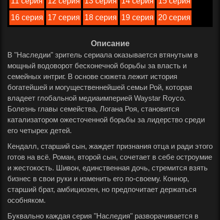
11 серия
12 серия
13 серия
14 серия
15 серия
16 серия
17 серия
18 серия
19 серия
20 серия
Описание
В "Наследии" зритель сериала оказывается втянутым в
мощный водоворот бесконечной борьбы за власть и
семейных интриг. В основе сюжета лежит история
богатейшей и могущественнейшей семьи Рой, которая
владеет глобальной медиаимперией Waystar Royco.
Болезнь главы семейства, Логана Роя, становится
катализатором ожесточенной борьбы за лидерство среди
его четырех детей.
Кендалл, старший сын, жаждет признания отца и ради этого
готов на всё. Роман, второй сын, сочетает в себе остроумие
и жестокость. Шивон, единственная дочь, стремится взять
бизнес в свои руки и изменить его по-своему. Коннор,
старший брат, амбициозен, но предпочитает держаться
особняком.
Буквально каждая серия "Наследия" разворачивается в