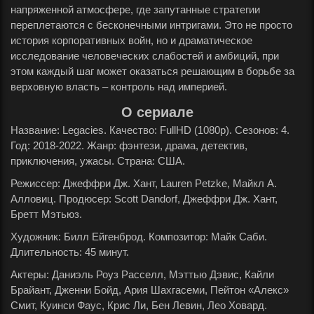
напряженной атмосфере, где запутанные стратегии
переплетаются с бесконечными интригами. Это не просто
история корпоративных войн, но и драматическое
исследование человеческих слабостей и амбиций, при
этом каждый шаг может оказаться решающим в борьбе за
верховную власть – контроль над империей.
О сериале
Название: Legacies. Качество: FullHD (1080p). Сезонов: 4.
Год: 2018-2022. Жанр: фэнтези, драма, детектив,
приключения, ужасы. Страна: США.
Режиссер: Джеффри Дж. Хант, Lauren Petzke, Майкл А.
Алловиц. Продюсер: Scott Dandorf, Джеффри Дж. Хант,
Бретт Мэтьюз.
Художник: Билл Ейгенброд. Композитор: Майк Саби.
Длительность: 45 минут.
Актеры: Даниэль Роуз Расселл, Мэттью Дэвис, Кайли
Брайант, Дженни Бойд, Ария Шахгасеми, Пейтон «Алекс»
Смит, Куинси Фаус, Крис Ли, Бен Левин, Лео Ховард.