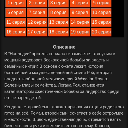
1 серия
2 серия
3 серия
4 серия
5 серия
6 серия
7 серия
8 серия
9 серия
10 серия
11 серия
12 серия
13 серия
14 серия
15 серия
16 серия
17 серия
18 серия
19 серия
20 серия
Описание
В "Наследии" зритель сериала оказывается втянутым в
мощный водоворот бесконечной борьбы за власть и
семейных интриг. В основе сюжета лежит история
богатейшей и могущественнейшей семьи Рой, которая
владеет глобальной медиаимперией Waystar Royco.
Болезнь главы семейства, Логана Роя, становится
катализатором ожесточенной борьбы за лидерство среди
его четырех детей.
Кендалл, старший сын, жаждет признания отца и ради этого
готов на всё. Роман, второй сын, сочетает в себе остроумие
и жестокость. Шивон, единственная дочь, стремится взять
бизнес в свои руки и изменить его по-своему. Коннор,